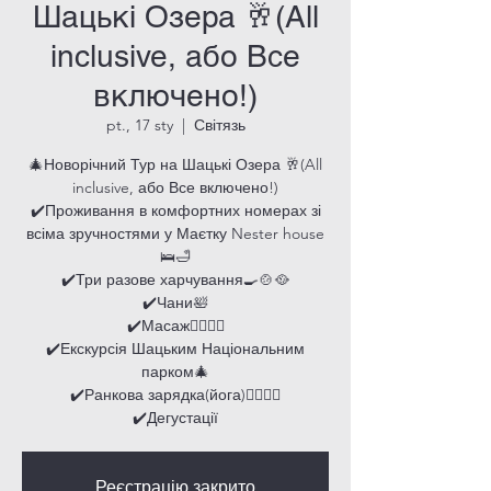
Шацькі Озера 🥂(All
inclusive, або Все
включено!)
pt., 17 sty
  |  
Світязь
🎄Новорічний Тур на Шацькі Озера 🥂(All
inclusive, або Все включено!)
✔️Проживання в комфортних номерах зі
всіма зручностями у Маєтку Nester house
🛌🛁
✔️Три разове харчування🍳🍲🥘
✔️Чани🛀
✔️Масаж💆‍♀️💆‍♂️
✔️Екскурсія Шацьким Національним
парком🎄
✔️Ранкова зарядка(йога)🧘‍♂️🧘‍♀️
✔️Дегустації
Реєстрацію закрито