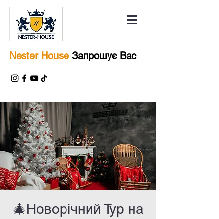
Nester House
Запрошує Вас
🎄Новорічний Тур на