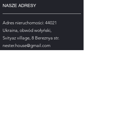
NASZE ADRESY
Adres nieruchomości: 44021
Ukraina, obwód wołyński,
Svityaz village, 8 Bereznya str.
nester.house@gmail.com
Adres kempingu: 44021
Ukraina, obwód wołyński,
Wieś Svityaz, trakt Gushovo,
2 Gayova str.
turbazanesteruk@gmail.com
Rezerwacja pokoi i usług obiektu:
(099) 434 40 34