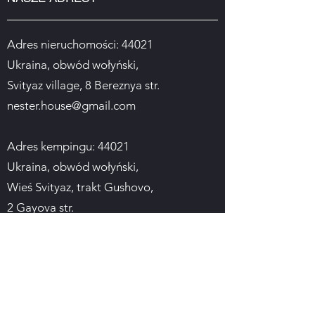
Adres nieruchomości: 44021
Ukraina, obwód wołyński,
Svityaz village, 8 Bereznya str.
nester.house@gmail.com
Adres kempingu: 44021
Ukraina, obwód wołyński,
Wieś Svityaz, trakt Gushovo,
2 Gayova str.
turbazanesteruk@gmail.com
Rezerwacja pokoi i usług obiektu:
(099) 434 40 34
Rezerwacja pokoi i usług centrum