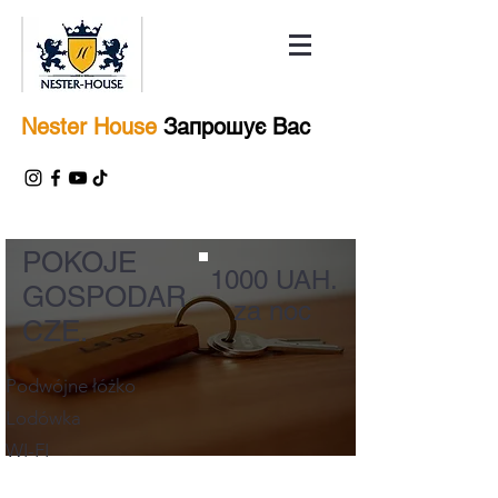
Nester House
Запрошує Вас
POKOJE
1000 UAH.
GOSPODAR
za noc
CZE.
Podwójne łóżko
Lodówka
WI-FI