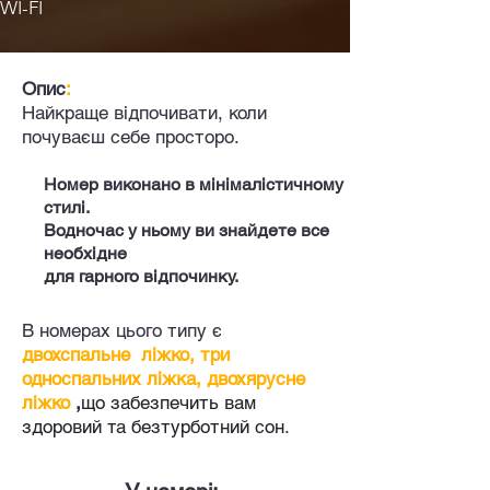
WI-FI
Опис
:
Найкраще відпочивати, коли
почуваєш себе просторо.
Номер виконано в мінімалістичному
стилі.
Водночас у ньому ви знайдете все
необхідне
для гарного відпочинку.
В номерах цього типу є
двохспальне ліжко, три
односпальних ліжка, двохярусне
ліжко
,
що забезпечить вам
здоровий та безтурботний сон
.