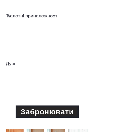
Туалетні приналежності
Душ
Увага! При скасуванні бронювання
кошти не повертаються.
Забронювати