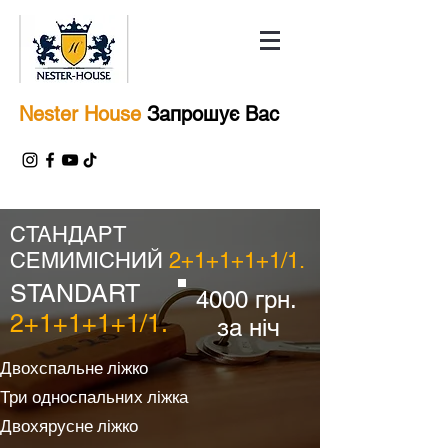
Nester House
Запрошує Вас
СТАНДАРТ
СЕМИМІСНИЙ
2+1+1+1+1/1.
STANDART
4000 грн.
2+1+1+1+1/1.
за ніч
Двохспальне ліжко
Три односпальних ліжка
Двохярусне ліжко