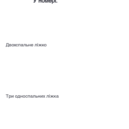
У номері:
Двохспальне ліжко
Три односпальних ліжка