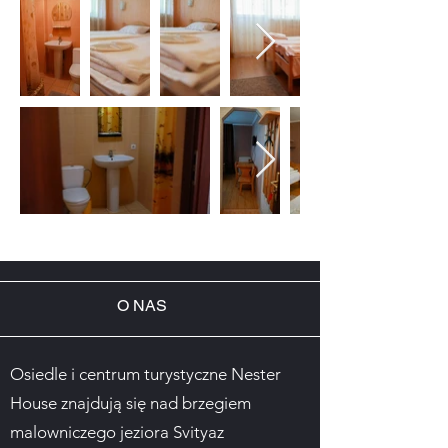
O NAS
Osiedle i centrum turystyczne Nester
House znajdują się nad brzegiem
malowniczego jeziora Svityaz