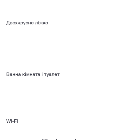
Двохярусне ліжко
Ванна кімната і туалет
Wi-Fi