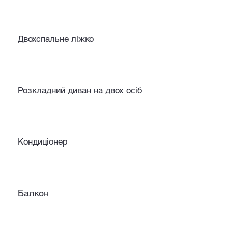
Двохспальне ліжко
Розкладний диван на двох осіб
Кондиціонер
Балкон