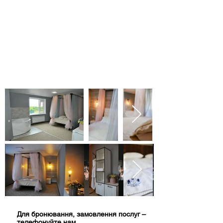
Uwaga: w przypadku anulowania
rezerwacji nie przysługuje zwrot
kosztów.
Для бронювання, замовлення послуг –
телефонуйте нам