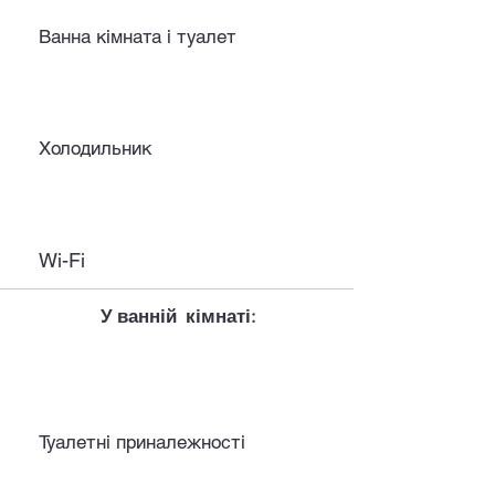
Ванна кімната і туалет
Холодильник
Wi-Fi
У ванній кімнаті:
Туалетні приналежності