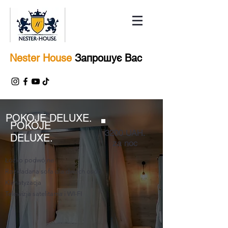
Nester House
Запрошує Вас
POKOJE DELUXE.
POKOJE
3200 UAH.
DELUXE.
za noc
Łóżko podwójne
Rozkładana sofa dla dwóch osób
Klimatyzacja
Telewizja satelitarna i WI-FI