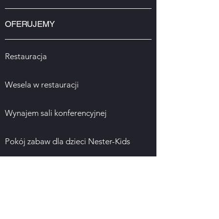
OFERUJEMY
Restauracja
Wesela w restauracji
Wynajem sali konferencyjnej
Pokój zabaw dla dzieci Nester-Kids
Kadzie wellness
Pokoje i ceny