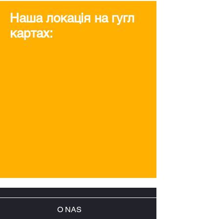
Наша локація на гугл
картах:
O NAS