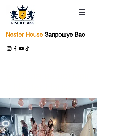
Nester House
Запрошує Вас
Весілля вашої мрії
у Nester House