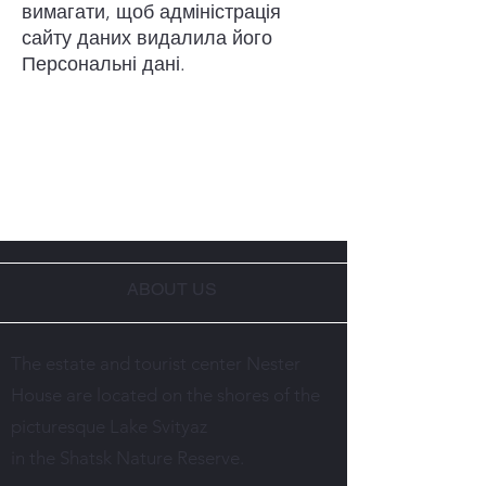
вимагати, щоб адміністрація
сайту даних видалила його
Персональні дані.
ABOUT US
The estate and tourist center Nester
House are located on the shores of the
picturesque Lake Svityaz
in the Shatsk Nature Reserve.