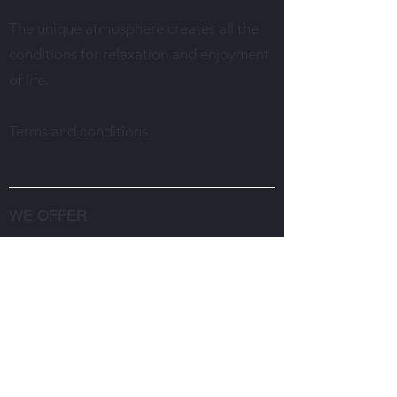
The unique atmosphere creates all the
conditions for relaxation and enjoyment
of life.
Terms and conditions
WE OFFER
Restaurant
Weddings in the restaurant
Rent a conference room