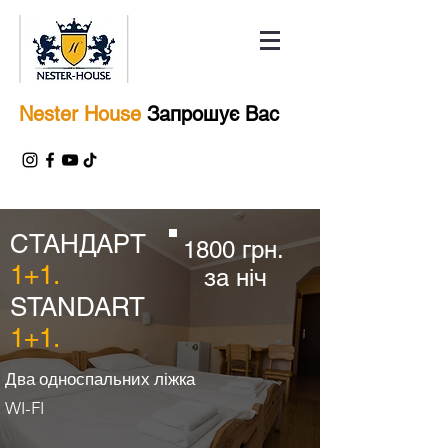
Nester House
Запрошує Вас
СТАНДАРТ
1800 грн.
1+1.
за ніч
STANDART
1+1.
Два односпальних ліжка
WI-FI