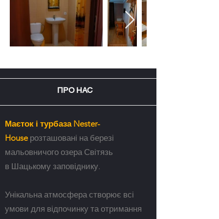
ПРО НАС
Маєток і турбаза Nester-
House
розташовані на березі
мальовничого озера Світязь
в Шацькому заповіднику.
Унікальна атмосфера створює всі
умови для відпочинку та отримання