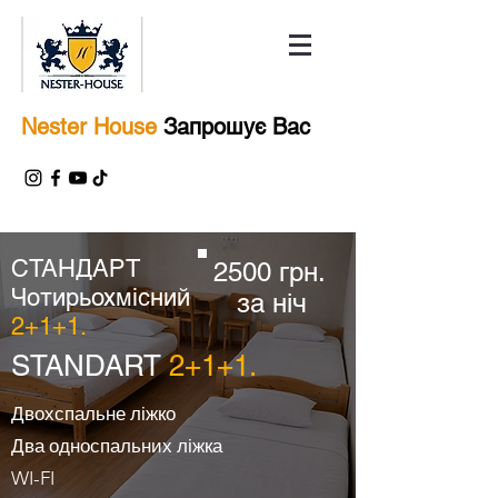
Nester House
Запрошує Вас
СТАНДАРТ
2500 грн.
Чотирьохмісний
за ніч
2+1+1.
STANDART
2+1+1.
Двохспальне ліжко
Два односпальних ліжка
WI-FI