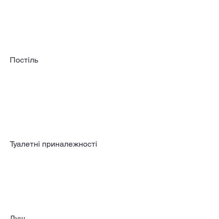
Постіль
Туалетні приналежності
Душ