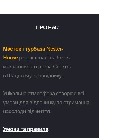
ПРО НАС
Маєток і турбаза Nester-
House
розташовані на березі
мальовничого озера Світязь
в Шацькому заповіднику.
Унікальна атмосфера створює всі
умови для відпочинку та отримання
насолоди від життя.
Умови та правила